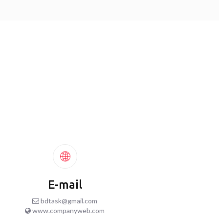
E-mail
bdtask@gmail.com
www.companyweb.com