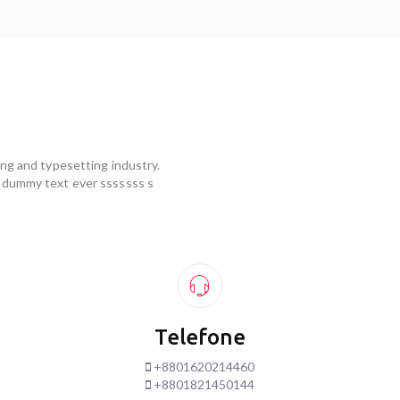
ng and typesetting industry.
 dummy text ever sssssss s
Telefone
+8801620214460
+8801821450144