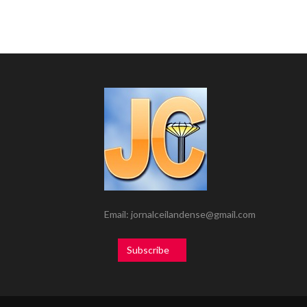
Email: jornalceilandense@gmail.com
Subscribe