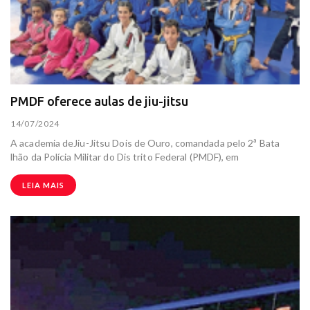
PMDF oferece aulas de jiu-jitsu
14/07/2024
A academia deJiu-Jitsu Dois de Ouro, comandada pelo 2ª Bata
lhão da Polícia Militar do Dis trito Federal (PMDF), em
LEIA MAIS