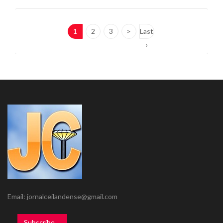
1
2
3
>
Last
›
Email: jornalceilandense@gmail.com
Subscribe