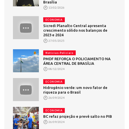
Brasília
13/02/2026
ECONOMIA
Sicredi Planalto Central apresenta
crescimento sólido nos balanços de
2023 e 2024
27/05/2025
Noticias-Policiais
PMDF REFORÇA O POLICIAMENTO NA
ÁREA CENTRAL DE BRASÍLIA
08/12/2024
ECONOMIA
Hidrogênio verde: um novo fator de
riqueza para o Brasil
26/09/2024
ECONOMIA
BC refaz projeção e prevê salto no PIB
26/09/2024