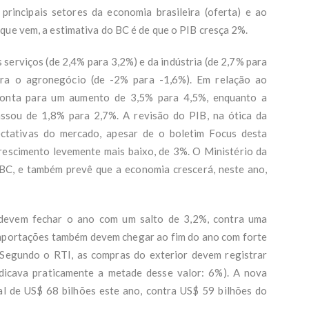
rincipais setores da economia brasileira (oferta) e ao
que vem, a estimativa do BC é de que o PIB cresça 2%.
serviços (de 2,4% para 3,2%) e da indústria (de 2,7% para
para o agronegócio (de -2% para -1,6%). Em relação ao
aponta para um aumento de 3,5% para 4,5%, enquanto a
ssou de 1,8% para 2,7%. A revisão do PIB, na ótica da
ctativas do mercado, apesar de o boletim Focus desta
rescimento levemente mais baixo, de 3%. O Ministério da
 BC, e também prevê que a economia crescerá, neste ano,
 devem fechar o ano com um salto de 3,2%, contra uma
importações também devem chegar ao fim do ano com forte
. Segundo o RTI, as compras do exterior devem registrar
dicava praticamente a metade desse valor: 6%). A nova
al de US$ 68 bilhões este ano, contra US$ 59 bilhões do