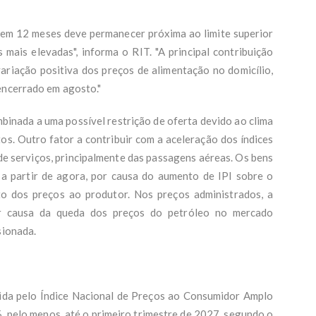
 em 12 meses deve permanecer próxima ao limite superior
 mais elevadas", informa o RIT. "A principal contribuição
variação positiva dos preços de alimentação no domicílio,
encerrado em agosto."
binada a uma possível restrição de oferta devido ao clima
os. Outro fator a contribuir com a aceleração dos índices
de serviços, principalmente das passagens aéreas. Os bens
 a partir de agora, por causa do aumento de IPI sobre o
to dos preços ao produtor. Nos preços administrados, a
r causa da queda dos preços do petróleo no mercado
sionada.
ida pelo Índice Nacional de Preços ao Consumidor Amplo
%, pelo menos, até o primeiro trimestre de 2027, segundo o