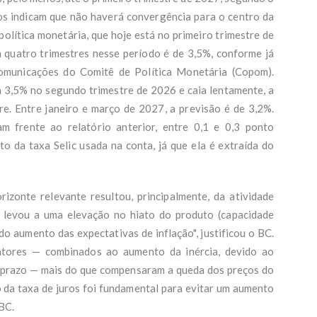
os indicam que não haverá convergência para o centro da
olítica monetária, que hoje está no primeiro trimestre de
 quatro trimestres nesse período é de 3,5%, conforme já
comunicações do Comitê de Política Monetária (Copom).
 3,5% no segundo trimestre de 2026 e caia lentamente, a
re. Entre janeiro e março de 2027, a previsão é de 3,2%.
 frente ao relatório anterior, entre 0,1 e 0,3 ponto
 da taxa Selic usada na conta, já que ela é extraída do
izonte relevante resultou, principalmente, da atividade
 levou a uma elevação no hiato do produto (capacidade
do aumento das expectativas de inflação", justificou o BC.
atores — combinados ao aumento da inércia, devido ao
o prazo — mais do que compensaram a queda dos preços do
 da taxa de juros foi fundamental para evitar um aumento
 BC.