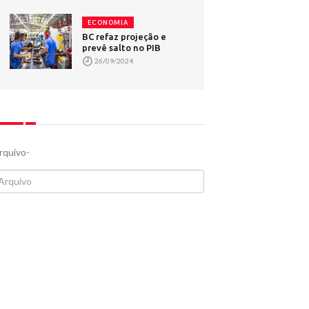
ECONOMIA
BC refaz projeção e
prevê salto no PIB
26/09/2024
rquivo-