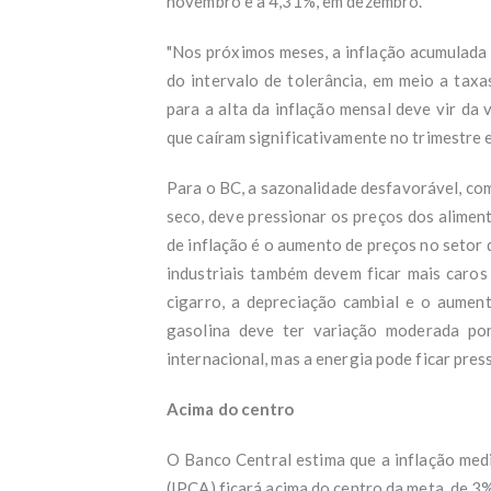
novembro e a 4,31%, em dezembro.
"Nos próximos meses, a inflação acumulada
do intervalo de tolerância, em meio a taxas
para a alta da inflação mensal deve vir da 
que caíram significativamente no trimestre 
Para o BC, a sazonalidade desfavorável, com
seco, deve pressionar os preços dos aliment
de inflação é o aumento de preços no setor 
industriais também devem ficar mais caros
cigarro, a depreciação cambial e o aumen
gasolina deve ter variação moderada po
internacional, mas a energia pode ficar pres
Acima do centro
O Banco Central estima que a inflação med
(IPCA) ficará acima do centro da meta, de 3