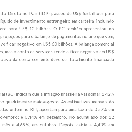
ento Direto no País (IDP) passou de US$ 65 bilhões para
líquido de investimento estrangeiro em carteira, incluindo
 zero para US$ 12 bilhões. O BC também apresentou, no
as projeções para o balanço de pagamentos no ano que vem,
ve ficar negativo em US$ 60 bilhões. A balança comercial
es, mas a conta de serviços tende a ficar negativa em US$
gativo da conta-corrente deve ser totalmente financiada
al (BC) indicam que a inflação brasileira vai somar 1,42%
no quadrimestre maio/agosto. As estimativas mensais do
adas ontem no RIT, apontam para uma taxa de 0,57% em
novembro; e 0,44% em dezembro. No acumulado dos 12
e mês e 4,69%, em outubro. Depois, cairia a 4,43% em