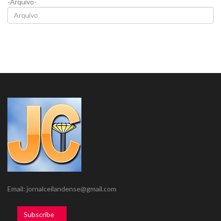
-Arquivo-
Email: jornalceilandense@gmail.com
Subscribe