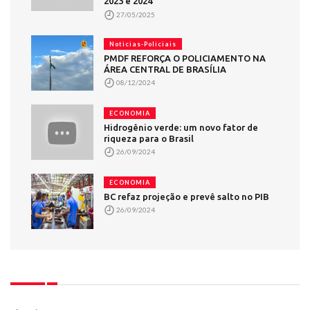
2023 e 2024
27/05/2025
Noticias-Policiais
PMDF REFORÇA O POLICIAMENTO NA
ÁREA CENTRAL DE BRASÍLIA
08/12/2024
ECONOMIA
Hidrogênio verde: um novo fator de
riqueza para o Brasil
26/09/2024
ECONOMIA
BC refaz projeção e prevê salto no PIB
26/09/2024