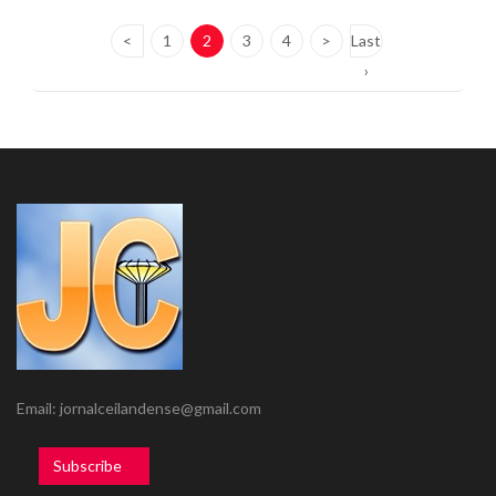
<
1
2
3
4
>
Last
›
Email: jornalceilandense@gmail.com
Subscribe