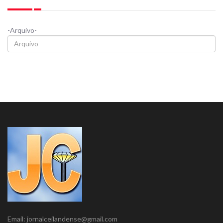
-Arquivo-
Email: jornalceilandense@gmail.com