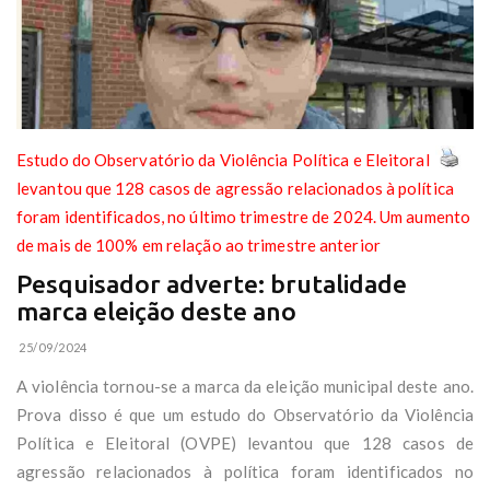
Estudo do Observatório da Violência Política e Eleitoral
levantou que 128 casos de agressão relacionados à política
foram identificados, no último trimestre de 2024. Um aumento
de mais de 100% em relação ao trimestre anterior
Pesquisador adverte: brutalidade
marca eleição deste ano
25/09/2024
A violência tornou-se a marca da eleição municipal deste ano.
Prova disso é que um estudo do Observatório da Violência
Política e Eleitoral (OVPE) levantou que 128 casos de
agressão relacionados à política foram identificados no