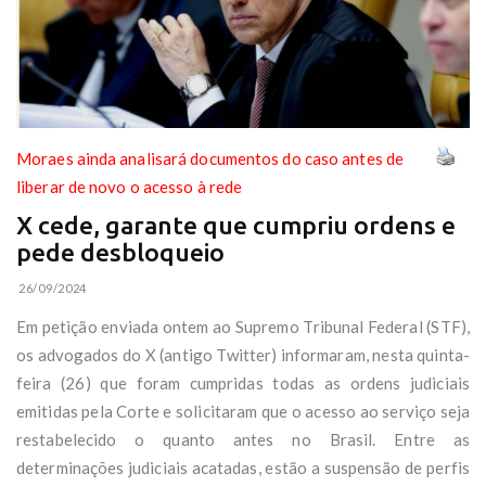
Moraes ainda analisará documentos do caso antes de
liberar de novo o acesso à rede
X cede, garante que cumpriu ordens e
pede desbloqueio
26/09/2024
Em petição enviada ontem ao Supremo Tribunal Federal (STF),
os advogados do X (antigo Twitter) informaram, nesta quinta-
feira (26) que foram cumpridas todas as ordens judiciais
emitidas pela Corte e solicitaram que o acesso ao serviço seja
restabelecido o quanto antes no Brasil. Entre as
determinações judiciais acatadas, estão a suspensão de perfis