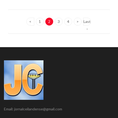
<
1
2
3
4
>
Last
›
Email: jornalceilandense@gmail.com