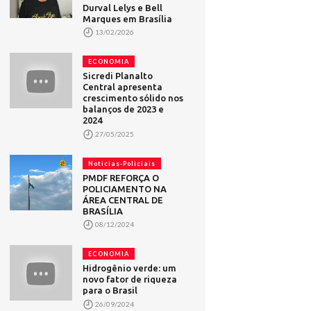
Durval Lelys e Bell
Marques em Brasília
13/02/2026
ECONOMIA
Sicredi Planalto
Central apresenta
crescimento sólido nos
balanços de 2023 e
2024
27/05/2025
Noticias-Policiais
PMDF REFORÇA O
POLICIAMENTO NA
ÁREA CENTRAL DE
BRASÍLIA
08/12/2024
ECONOMIA
Hidrogênio verde: um
novo fator de riqueza
para o Brasil
26/09/2024