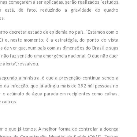
inas começarem a ser aplicadas, serão realizados “estudos
to está, de fato, reduzindo a gravidade do quadro
es.
verno decretar estado de epidemia no país. “Estamos com o
 e, neste momento, é a estratégia, do ponto de vista
 de ver que, num país com as dimensões do Brasil e suas
 não faz sentido uma emergência nacional. O que não quer
alerta”, ressalvou.
egundo a ministra, é que a prevenção continua sendo a
 da infecção, que já atingiu mais de 392 mil pessoas no
ar o acúmulo de água parada em recipientes como calhas,
e outros.
r o que já temos. A melhor forma de controlar a doença
diretor da Organização Mundial da Saúde (OMS), Tedros