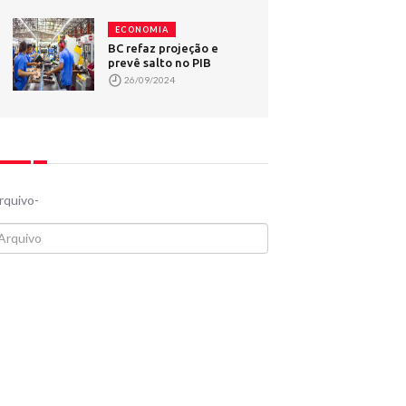
ECONOMIA
BC refaz projeção e
prevê salto no PIB
26/09/2024
rquivo-