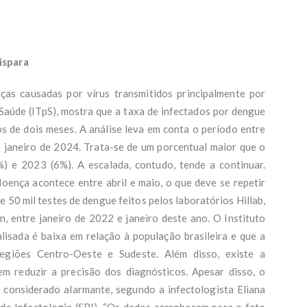
ispara
as causadas por vírus transmitidos principalmente por
 Saúde (ITpS), mostra que a taxa de infectados por dengue
 de dois meses. A análise leva em conta o período entre
janeiro de 2024. Trata-se de um porcentual maior que o
 e 2023 (6%). A escalada, contudo, tende a continuar.
doença acontece entre abril e maio, o que deve se repetir
 50 mil testes de dengue feitos pelos laboratórios Hillab,
n, entre janeiro de 2022 e janeiro deste ano. O Instituto
isada é baixa em relação à população brasileira e que a
regiões Centro-Oeste e Sudeste. Além disso, existe a
em reduzir a precisão dos diagnósticos. Apesar disso, o
 considerado alarmante, segundo a infectologista Eliana
 de Infectologia (SBI). “Os dados corroboram para o fato