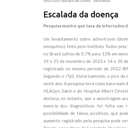
Instituto Butantan como “inovador”.
Escalada da doença
Pesquisa mostra que taxa de infectados d
Um levantamento sobre arboviroses (doenç
mosquitos), feito pelo Instituto Todos pela
no Brasil saltou de 0,7% para 13% em menos
19 e 25 de novembro de 2023 e 14 e 20 de 
registrado no mesmo período de 2022 (8%)
Segundo o ITpS, historicamente, o pico da 
neste ano. A pesquisa teve como base mais de
HLAGyn, Sabin e do Hospital Albert Einstei
destaca, no entanto, que a amostragem anal
maioria dos diagnósticos foi feita nas 
possibilidade de falsos positivos, que pod
aumento registrado pela pesquisa pode ser
Bicudo, consultora da Sociedade Brasileira