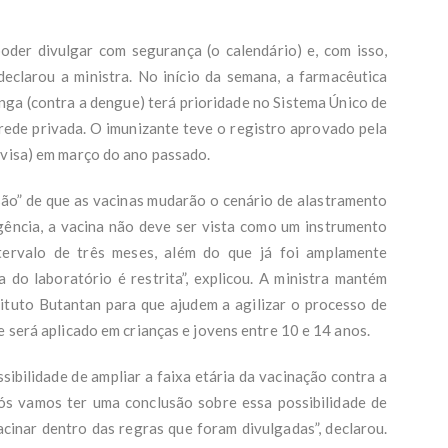
oder divulgar com segurança (o calendário) e, com isso,
declarou a ministra. No início da semana, a farmacêutica
ga (contra a dengue) terá prioridade no Sistema Único de
 rede privada. O imunizante teve o registro aprovado pela
nvisa) em março do ano passado.
são” de que as vacinas mudarão o cenário de alastramento
gência, a vacina não deve ser vista como um instrumento
tervalo de três meses, além do que já foi amplamente
 do laboratório é restrita”, explicou. A ministra mantém
ituto Butantan para que ajudem a agilizar o processo de
e será aplicado em crianças e jovens entre 10 e 14 anos.
ibilidade de ampliar a faixa etária da vacinação contra a
ós vamos ter uma conclusão sobre essa possibilidade de
cinar dentro das regras que foram divulgadas”, declarou.