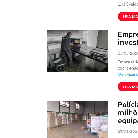
Luiz Evald
LEIA MA
Empre
inves
27/08/202
Empresári
coordenad
Organizad
LEIA MA
Políc
milhõ
equi
27/08/202