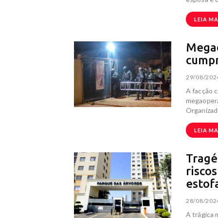
LEIA MA
Megao
cumpr
29/08/202
A facção 
megaopera
Organizad
LEIA MA
Tragé
risco
estof
28/08/202
A trágica 