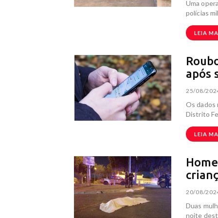
Uma operaç
polícias m
LEIA MA
Roubo
após 
25/08/202
Os dados m
Distrito F
LEIA MA
Homem
crianç
20/08/202
Duas mulh
noite dest