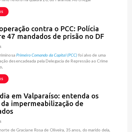
IS
peração contra o PCC: Polícia
e 47 mandados de prisão no DF
4
criminosa
Primeiro Comando da Capital (PCC)
foi alvo de uma
ção desencadeada pela Delegacia de Repressão ao Crime
o,
IS
dia em Valparaíso: entenda os
s da impermeabilização de
ados
4
morte de Graciane Rosa de Oliveira, 35 anos, do marido dela,