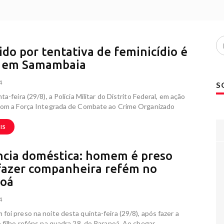
ido por tentativa de feminicídio é
o em Samambaia
4
S
a-feira (29/8), a Polícia Militar do Distrito Federal, em ação
com a Força Integrada de Combate ao Crime Organizado
IS
ncia doméstica: homem é preso
fazer companheira refém no
noá
4
oi preso na noite desta quinta-feira (29/8), após fazer a
 filho reféns na quadra 28, do Paranoá. Ao chegar