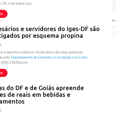
o, 28, e do bebê Léo,
IS
Ar
sários e servidores do Iges-DF são
tigados por esquema propina
4
os e agentes públicos foram alvos de uma operação
a pelo
Departamento de Combate a Corrupção e ao Crime
o
(DRCOR/Decor)
IS
ias do DF e de Goiás apreende
es de reais em bebidas e
pamentos
4