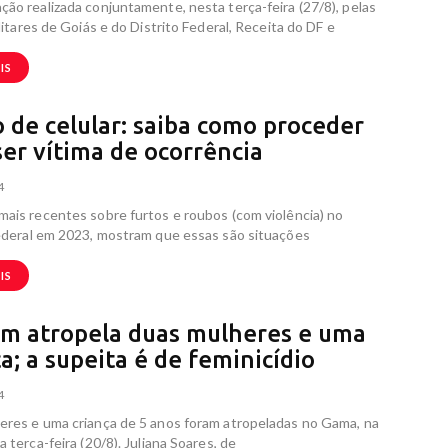
ão realizada conjuntamente, nesta terça-feira (27/8), pelas
ilitares de Goiás e do Distrito Federal, Receita do DF e
IS
 de celular: saiba como proceder
ser vítima de ocorrência
4
ais recentes sobre furtos e roubos (com violência) no
ederal em 2023, mostram que essas são situações
IS
 atropela duas mulheres e uma
a; a supeita é de feminicídio
4
eres e uma criança de 5 anos foram atropeladas no Gama, na
a terça-feira (20/8). Juliana Soares, de