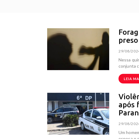
Forag
pres
29/08/202
Nessa quint
conjunta 
LEIA MA
Violê
após 
Para
29/08/202
Um homem f
esposa e o