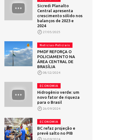
Sicredi Planalto
Central apresenta
crescimento sólido nos
balanços de 2023 e
2024
27/05/2025
Noticias-Policiais
PMDF REFORÇA O
POLICIAMENTO NA
ÁREA CENTRAL DE
BRASÍLIA
08/12/2024
ECONOMIA
Hidrogênio verde: um
novo fator de riqueza
para o Brasil
26/09/2024
ECONOMIA
BC refaz projeção e
prevê salto no PIB
26/09/2024