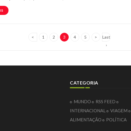
IS
<
1
2
3
4
5
>
Last
›
CATEGORIA
MUNDO
RSS FEED
INTERNACIONAL
VIAGEM
ALIMENTAÇÃO
POLÍTICA