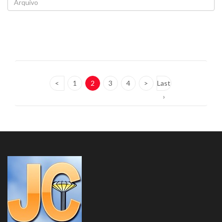
<
1
2
3
4
>
Last
›