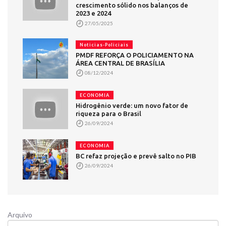
crescimento sólido nos balanços de
2023 e 2024
27/05/2025
Noticias-Policiais
PMDF REFORÇA O POLICIAMENTO NA
ÁREA CENTRAL DE BRASÍLIA
08/12/2024
ECONOMIA
Hidrogênio verde: um novo fator de
riqueza para o Brasil
26/09/2024
ECONOMIA
BC refaz projeção e prevê salto no PIB
26/09/2024
Arquivo