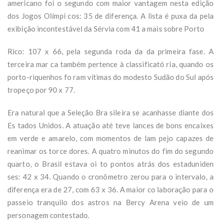
americano foi o segundo com maior vantagem nesta edição
dos Jogos Olímpi cos: 35 de diferença. A lista é puxa da pela
exibição incontestável da Sérvia com 41 a mais sobre Porto
Rico: 107 x 66, pela segunda roda da da primeira fase. A
terceira mar ca também pertence à classificató ria, quando os
porto-riquenhos fo ram vítimas do modesto Sudão do Sul após
tropeço por 90 x 77.
Era natural que a Seleção Bra sileira se acanhasse diante dos
Es tados Unidos. A atuação até teve lances de bons encaixes
em verde e amarelo, com momentos de lam pejo capazes de
reanimar os torce dores. A quatro minutos do fim do segundo
quarto, o Brasil estava oi to pontos atrás dos estaduniden
ses: 42 x 34. Quando o cronômetro zerou para o intervalo, a
diferença era de 27, com 63 x 36. A maior co laboração para o
passeio tranquilo dos astros na Bercy Arena veio de um
personagem contestado.