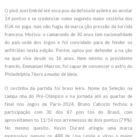
O pivô Joel Embiid até esca pou da defesa brasileira ao anotar
14 pontos e se credenciar como segundo maior cestinha dos
EUA no jogo, mas não fugiu da marca ção pressão da torcida
francesa. Motivo: o camaronês de 30 anos tem nacionalidade
do país-sede dos Jogos e foi convidado para de fender os
anfitriões nesta edição. Porém, optou por defender a na ção
na qual vive desde os 16 anos. Nem mesmo o presidente
francês, Emmanuel Macron, foi capaz de convencer o astro do
Philadelphia 76ers a mudar de ideia.
O cestinha da partida foi brasi leiro. Nome da Seleção na
campa nha do Pré-Olímpico e na jornada até as quartas de
final nos Jogos de Paris-2024, Bruno Caboclo fechou a
participação com 30 dos 87 pon tos do Brasil, com
aproveitamen to 11/14 nos arremessos de dois pontos (79%).
No mesmo quesito, Kevin Durant atingiu uma marca
expressiva: passou os 488 de Lisa Leslie e virou o maior