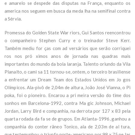
e amarelo se despede das disputas na França, enquanto os
america nos seguem em busca da meda lha na semifinal contra
a Sérvia.
Promessa do Golden State War riors, Gui Santos reencontrou
o companheiro Stephen Curry e o treinador Steve Kerr.
Também mediu for ças com ad versários que serão corriquei
ros nos pró ximos anos de jornada nas quadras mais
importantes do mundo da bola laranja. Talento oriundo da Vila
Planalto, o cami sa 11 tornou-se, ontem, o terceiro brasiliense
a enfrentar um Dream Team dos Estados Unidos em Jo gos
Olímpicos. Ala-pivô de 2,04m de altura, João José Vianna, o Pi
poka, foi o pioneiro. Encarou a pri meira versão do time dos
sonhos em Barcelona-1992, contra Ma gic Johnson, Michael
Jordan, Larry Bird e companhia, na derrota por 127 x 83 pela
quarta rodada da fa se de grupos. Em Atlanta-1996, ganhou a
companhia do conter râneo Tonico, ala de 2,03m de al tura,
que testemunhou o triunfo norte-americano por 98 x 75 pe las