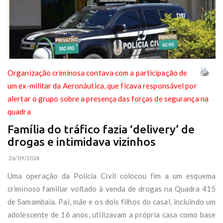
Organização criminosa contava com a participação de
um ex-militar da Aeronáutica, que ficava responsável por
alertar o grupo sobre a presença das forças de segurança na
quadra
Família do tráfico fazia ‘delivery’ de
drogas e intimidava vizinhos
26/09/2024
Uma operação da Polícia Civil colocou fim a um esquema
criminoso familiar voltado à venda de drogas na Quadra 415
de Samambaia. Pai, mãe e os dois filhos do casal, incluindo um
adolescente de 16 anos, utilizavam a própria casa como base