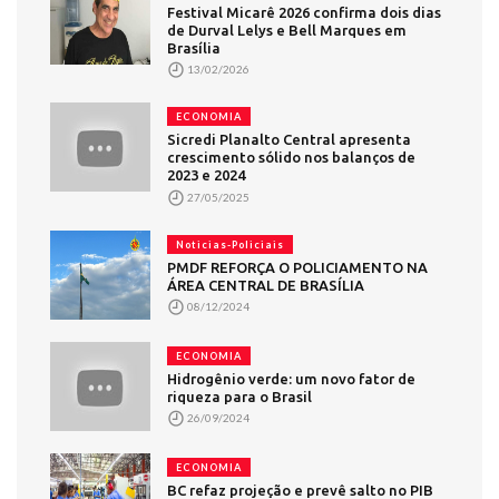
Festival Micarê 2026 confirma dois dias
de Durval Lelys e Bell Marques em
Brasília
13/02/2026
ECONOMIA
Sicredi Planalto Central apresenta
crescimento sólido nos balanços de
2023 e 2024
27/05/2025
Noticias-Policiais
PMDF REFORÇA O POLICIAMENTO NA
ÁREA CENTRAL DE BRASÍLIA
08/12/2024
ECONOMIA
Hidrogênio verde: um novo fator de
riqueza para o Brasil
26/09/2024
ECONOMIA
BC refaz projeção e prevê salto no PIB