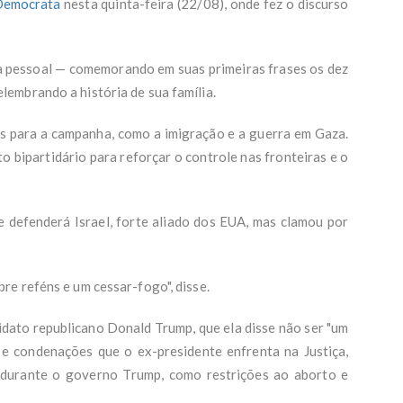
Democrata
nesta quinta-feira (22/08), onde fez o discurso
da pessoal — comemorando em suas primeiras frases os dez
embrando a história de sua família.
 para a campanha, como a imigração e a guerra em Gaza.
o bipartidário para reforçar o controle nas fronteiras e o
 defenderá Israel, forte aliado dos EUA, mas clamou por
e reféns e um cessar-fogo", disse.
idato republicano Donald Trump, que ela disse não ser "um
e condenações que o ex-presidente enfrenta na Justiça,
 durante o governo Trump, como restrições ao aborto e