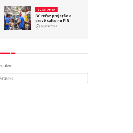
ECONOMIA
BC refaz projeção e
prevê salto no PIB
26/09/2024
rquivo-