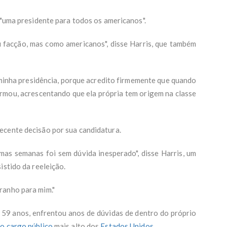
 "uma presidente para todos os americanos".
facção, mas como americanos", disse Harris, que também
 minha presidência, porque acredito firmemente que quando
afirmou, acrescentando que ela própria tem origem na classe
ecente decisão por sua candidatura.
mas semanas foi sem dúvida inesperado", disse Harris, um
istido da reeleição.
ranho para mim."
e 59 anos, enfrentou anos de dúvidas de dentro do próprio
o cargo público
mais alto dos
Estados Unidos
.