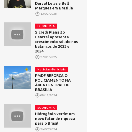
Durval Lelys e Bell
Marques em Brasília
13/02/2026
ECONOMIA
Sicredi Planalto
Central apresenta
crescimento sólido nos
balanços de 2023 e
2024
27/05/2025
Noticias-Policiais
PMDF REFORÇA O
POLICIAMENTO NA
ÁREA CENTRAL DE
BRASÍLIA
08/12/2024
ECONOMIA
Hidrogênio verde: um
novo fator de riqueza
para o Brasil
26/09/2024