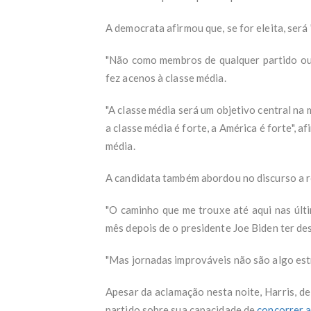
A democrata afirmou que, se for eleita, será
"Não como membros de qualquer partido ou 
fez acenos à classe média.
"A classe média será um objetivo central na
a classe média é forte, a América é forte", 
média.
A candidata também abordou no discurso a r
"O caminho que me trouxe até aqui nas últi
mês depois de o presidente Joe Biden ter des
"Mas jornadas improváveis não são algo est
Apesar da aclamação nesta noite, Harris, d
partido sobre sua capacidade de
concorrer a