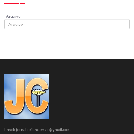
-Arquivo-
Email: jornalceilandense@gmail.com