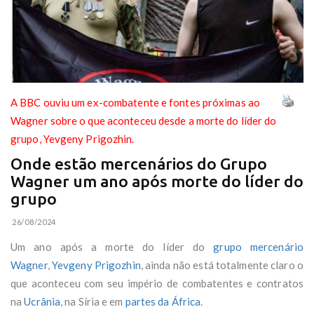
A BBC ouviu um ex-combatente e fontes próximas ao
Wagner sobre o que aconteceu desde a morte do líder do
grupo, Yevgeny Prigozhin.
Onde estão mercenários do Grupo
Wagner um ano após morte do líder do
grupo
26/08/2024
Um ano após a morte do líder do
grupo mercenário
Wagner
,
Yevgeny Prigozhin
, ainda não está totalmente claro o
que aconteceu com seu império de combatentes e contratos
na
Ucrânia
, na Síria e em
partes da África
.