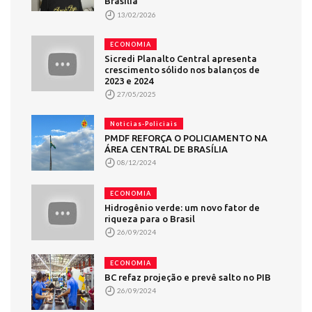
Brasília
13/02/2026
ECONOMIA
Sicredi Planalto Central apresenta
crescimento sólido nos balanços de
2023 e 2024
27/05/2025
Noticias-Policiais
PMDF REFORÇA O POLICIAMENTO NA
ÁREA CENTRAL DE BRASÍLIA
08/12/2024
ECONOMIA
Hidrogênio verde: um novo fator de
riqueza para o Brasil
26/09/2024
ECONOMIA
BC refaz projeção e prevê salto no PIB
26/09/2024