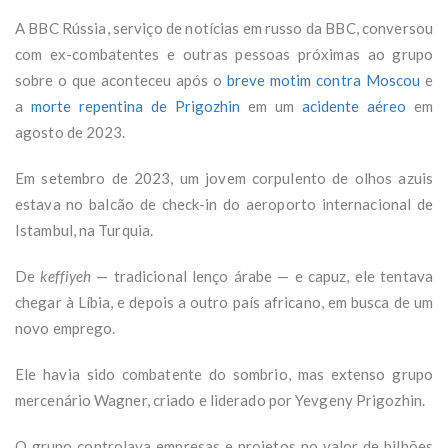
A BBC Rússia, serviço de notícias em russo da BBC, conversou
com ex-combatentes e outras pessoas próximas ao grupo
sobre o que aconteceu após o
breve motim contra Moscou
e
a
morte repentina de Prigozhin
em um
acidente aéreo
em
agosto de 2023.
Em setembro de 2023, um jovem corpulento de olhos azuis
estava no balcão de check-in do aeroporto internacional de
Istambul, na Turquia.
De
keffiyeh
— tradicional lenço árabe — e capuz, ele tentava
chegar à Líbia, e depois a outro país africano, em busca de um
novo emprego.
Ele havia sido combatente do sombrio, mas extenso grupo
mercenário Wagner, criado e liderado por Yevgeny Prigozhin.
O grupo controlava empresas e projetos no valor de bilhões