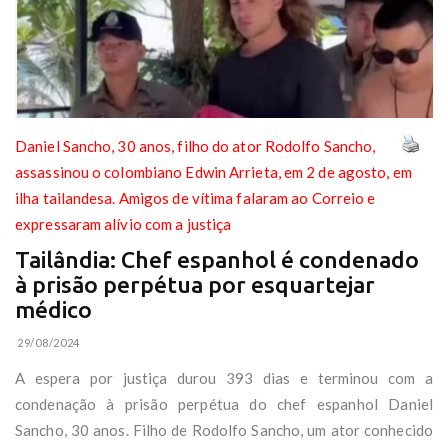
Daniel Sancho, 30 anos, filho do ator Rodolfo Sancho,
assassinou o colombiano Edwin Arrieta, em 2 de agosto, em
ilha tailandesa. Amigos de vítima falaram ao Correio e
expressaram alívio com a justiça
Tailândia: Chef espanhol é condenado
à prisão perpétua por esquartejar
médico
29/08/2024
A espera por justiça durou 393 dias e terminou com a
condenação à prisão perpétua do chef espanhol Daniel
Sancho, 30 anos. Filho de Rodolfo Sancho, um ator conhecido