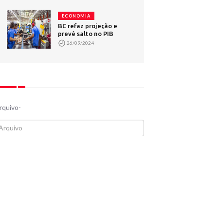
ECONOMIA
BC refaz projeção e
prevê salto no PIB
26/09/2024
rquivo-