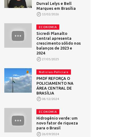
Durval Lelys e Bell
Marques em Brasília
13/02/2026
ECONOMIA
Sicredi Planalto
Central apresenta
crescimento sólido nos
balanços de 2023 e
2024
27/05/2025
Noticias-Policiais
PMDF REFORÇA O
POLICIAMENTO NA
ÁREA CENTRAL DE
BRASÍLIA
08/12/2024
ECONOMIA
Hidrogênio verde: um
novo fator de riqueza
para o Brasil
26/09/2024